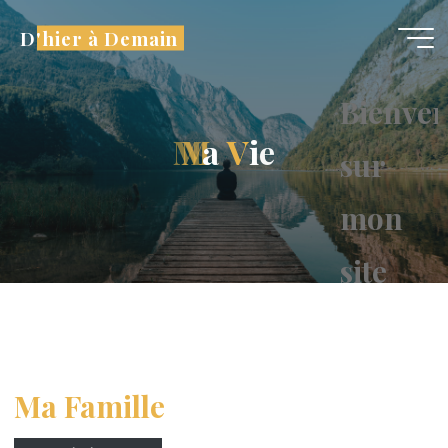
Aller
D'hier à Demain
au
contenu
Bienve
M
M
a
V
i
e
sur
mon
site
Ma Famille