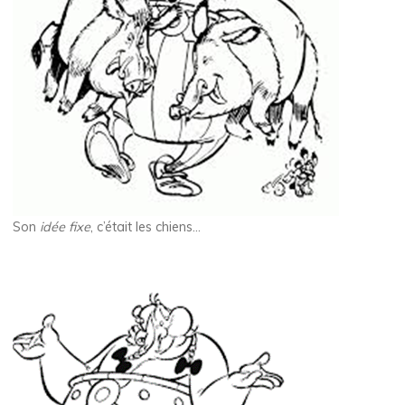
Son
idée fixe
, c’était les chiens…